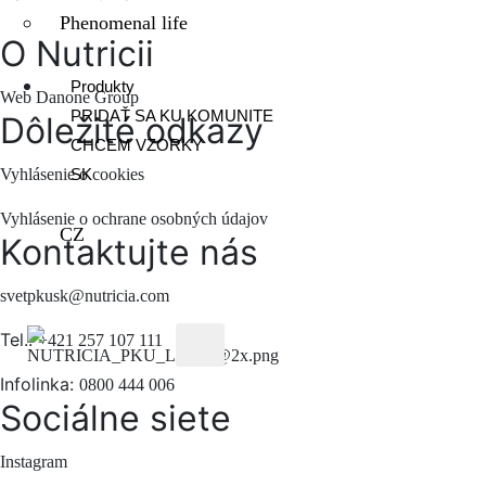
Phenomenal life
O Nutricii
Produkty
Web Danone Group
PRIDAŤ SA KU KOMUNITE
Dôležité odkazy
CHCEM VZORKY
Vyhlásenie o cookies
SK
Vyhlásenie o ochrane osobných údajov
CZ
Kontaktujte nás
svetpkusk@nutricia.com
Tel.:
+421 257 107 111
X
Infolinka:
0800 444 006
Sociálne siete
Instagram