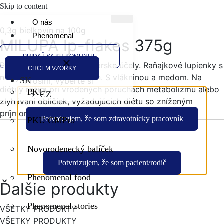
Skip to content
O nás
0,3g bielkovín na 100g
Phenomenal
MILUPA lp-flakes 375g
PRIDAŤ SA KU KOMUNITE
Informácie
Potravina na osobitné lekárske účely. Raňajkové lupienky s
CHCEM VZORKY
nízkym obsahom bielkovín. S vlákninou a medom. Na
SK
Prosím, vyberte si
diétny režim pri vrodených poruchách metabolizmu alebo
PKU
CZ
zlyhávaní obličiek, vyžadujúcich diétu so zníženým
príjmom bielkovín.
Potvrdzujem, že som zdravotnícky pracovník
PKU GMPro
Novorodenecký balíček
Potvrdzujem, že som pacient/rodič
Phenomenal food
Ďalšie produkty
Phenomenal stories
VŠETKY PRODUKTY
VŠETKY PRODUKTY